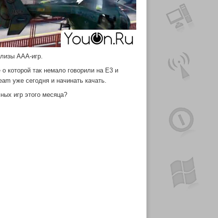
елизы AAA-игр.
e о которой так немало говорили на Е3 и
eam уже сегодня и начинать качать.
сных игр этого месяца?