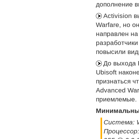
дополнение в
Activision 
Warfare, но о
направлен на 
разработчики
повысили види
До выхода 
Ubisoft нако
признаться чт
Advanced Warf
приемлемые.
Минимальн
Система: W
Процессор: