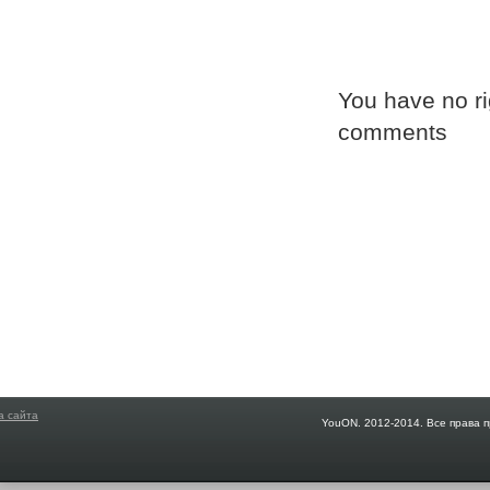
You have no ri
comments
а сайта
YouON. 2012-2014. Все права 