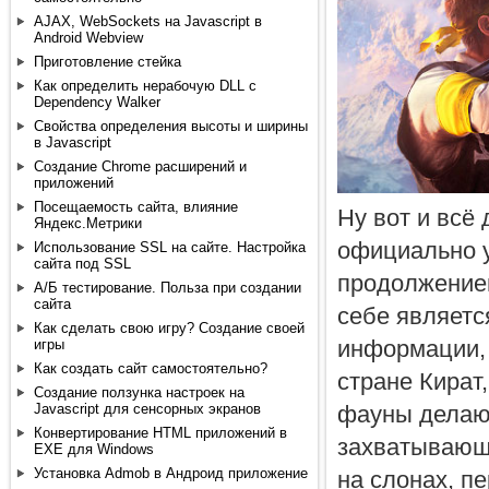
AJAX, WebSockets на Javascript в
Android Webview
Приготовление стейка
Как определить нерабочую DLL с
Dependency Walker
Свойства определения высоты и ширины
в Javascript
Создание Chrome расширений и
приложений
Посещаемость сайта, влияние
Ну вот и всё
Яндекс.Метрики
официально у
Использование SSL на сайте. Настройка
сайта под SSL
продолжением
А/Б тестирование. Польза при создании
сайта
себе являетс
Как сделать свою игру? Создание своей
информации, 
игры
Как создать сайт самостоятельно?
стране Кират
Создание ползунка настроек на
фауны делаю
Javascript для сенсорных экранов
Конвертирование HTML приложений в
захватывающи
EXE для Windows
Установка Admob в Андроид приложение
на слонах, п