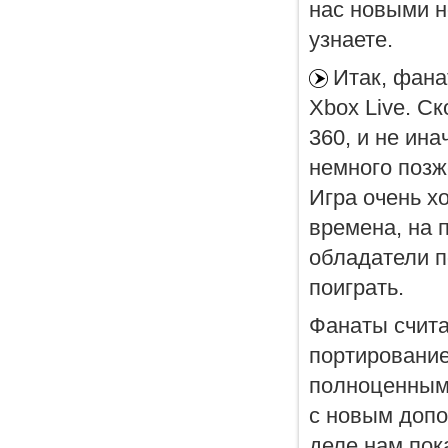
нас новыми н
узнаете.
Итак, фана
Xbox Live. Ск
360, и не ина
немного позж
Игра очень х
времена, на 
обладатели п
поиграть.
Фанаты счита
портирование
полноценным 
с новым допо
деле нам пок