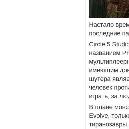
Настало врем
последние па
Circle 5 Stu
названием Pri
мультиплеерн
имеющим дов
шутера являе
человек прот
играть, за лю
В плане монс
Evolve, тольк
тиранозавры,