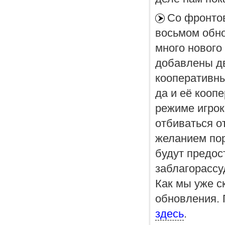
Со фронтов
восьмом обно
много нового
добавлены дв
кооперативны
да и её коопер
режиме игрок
отбиваться от
желанием пор
будут предос
заблагорассу
Как мы уже с
обновления. 
здесь
.