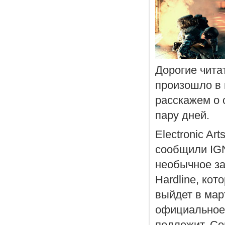
Дорогие чита
произошло в 
расскажем о 
пару дней.
Electronic Ar
сообщили IGN
необычное зая
Hardline, ко
выйдет в март
официальное 
подлежит. Со