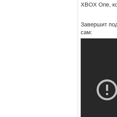
XBOX One, ко
Завершит под
сам: