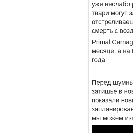
уже неслабо 
твари могут 
отстреливаешь
смерть с возд
Primal Carna
месяце, а на 
года.
Перед шумны
затишье в нов
показали нов
запланирован
мы можем из