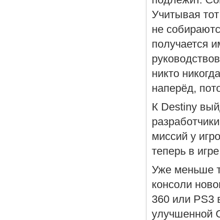
Учитывая тот
не собираются
получается и
руководствова
никто никогда
наперёд, пото
К Destiny вы
разработчики
миссий у игр
теперь в игр
Уже меньше т
консоли ново
360 или PS3 в
улучшенной 