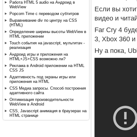
Работа HTML 5 audio на Андроид в
WebView
Если вы хоти
Popcorn Time с переводом субтитров
видео и чита
Выравнивание div по центру на CSS
(HTML)
Far Cry 4 буд
Определение ширины высоты WebView в
HTML приложении
3, Xbox 360 и
Touch события на javascript, мультитач -
реализация
Ну а пока, U
Андроид игры и приложения на
HTML+JS+CSS возможно ли?
Реклама в Android приложении на HTML
CSS JS
Адаптивность под экраны игры или
приложения на HTML
CSS Медиа запросы. Способ построения
адаптивного сайта
Оптимизация производительности
WebView в Android
CSS, Javascript анимация в браузерах на
HTML странице