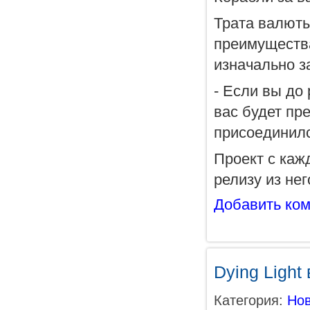
Трата валюты
преимущества
изначально з
- Если вы до
вас будет пр
присоединился
Проект с каж
релизу из не
Добавить ко
Dying Light
Категория:
Нов