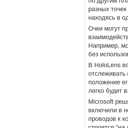
по другим пл
разных точек
находясь в о
Очки могут п
взаимодейств
Например, мо
без использо
В HoloLens в
отслеживать 
положение ег
легко будет 
Microsoft ре
включили в н
проводов к к
строятся "на