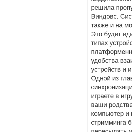
решила пропу
Виндовс. Сис
также и на м
Это будет ед
типах устройс
платформенны
удобства вза
устройств и 
Одной из гла
синхронизаци
играете в иг
ваши родстве
компьютер и 
стримминга 
пересылать м