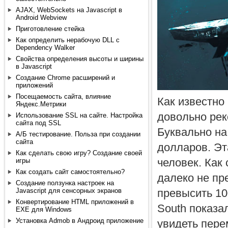
AJAX, WebSockets на Javascript в
Android Webview
Приготовление стейка
Как определить нерабочую DLL с
Dependency Walker
Свойства определения высоты и ширины
в Javascript
Создание Chrome расширений и
приложений
Посещаемость сайта, влияние
Как известно 
Яндекс.Метрики
довольно рек
Использование SSL на сайте. Настройка
сайта под SSL
Буквально на
А/Б тестирование. Польза при создании
сайта
долларов. Эт
Как сделать свою игру? Создание своей
человек. Как 
игры
Как создать сайт самостоятельно?
далеко не пр
Создание ползунка настроек на
превысить 10
Javascript для сенсорных экранов
Конвертирование HTML приложений в
South показа
EXE для Windows
Установка Admob в Андроид приложение
увидеть пер