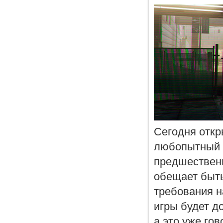
Сегодня откр
любопытный з
предшественн
обещает быть
требования н
игры будет д
а это уже го