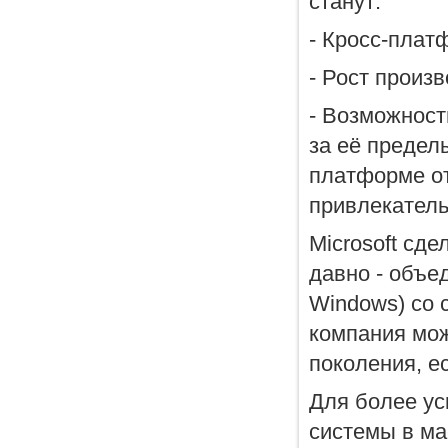
станут:
- Кросс-плат
- Рост произв
- Возможност
за её предел
платформе от
привлекатель
Microsoft сд
давно - объе
Windows) со 
компания мож
поколения, е
Для более ус
системы в ма