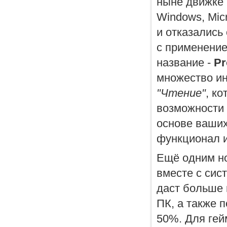
ныне движке 
Windows, Mic
и отказались 
с применение
название -
Pr
множество и
"Чтение"
, ко
возможности 
основе ваших
функционал и
Ещё одним н
вместе с сис
даст больше 
ПК, а также 
50%. Для гей