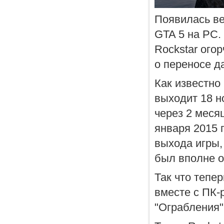
Появилась ве
GTA 5 на PC.
Rockstar ого
о переносе д
Как известно
выходит 18 н
через 2 меся
января 2015 
выхода игры,
был вполне 
Так что тепе
вместе с ПК-
"Ограбления