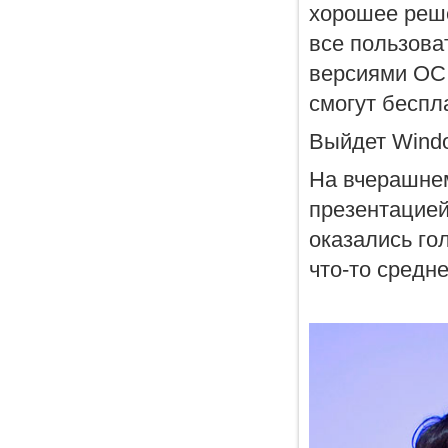
хорошее реше
все пользова
версиями ОС 
смогут беспл
Выйдет Windo
На вчерашнем
презентацией
оказались го
что-то средн