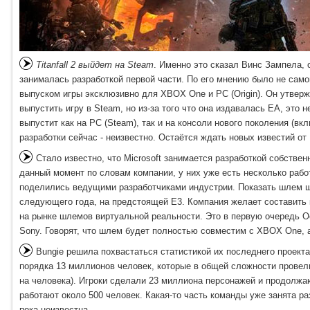
Titanfall 2 выйдет на Steam
. Именно это сказал Винс Зампела,
занималась разработкой первой части. По его мнению было не сам
выпуском игры эксклюзивно для XBOX One и PC (Origin). Он утверж
выпустить игру в Steam, но из-за того что она издавалась EA, эт
выпустит как на PC (Steam), так и на консоли нового поколения (вк
разработки сейчас - неизвестно. Остаётся ждать новых известий от
Стало известно, что Microsoft занимается разработкой собстве
данный момент по словам компании, у них уже есть несколько раб
поделились ведущими разработчиками индустрии. Показать шлем ш
следующего года, на предстоящей E3. Компания желает составить
на рынке шлемов виртуальной реальности. Это в первую очередь Ocul
Sony. Говорят, что шлем будет полностью совместим с XBOX One, 
Bungie решила похвастаться статистикой их последнего проекта 
порядка 13 миллионов человек, которые в общей сложности провели
на человека). Игроки сделали 23 миллиона персонажей и продолжаю
работают около 500 человек. Какая-то часть команды уже занята ра
пока неизвестна.