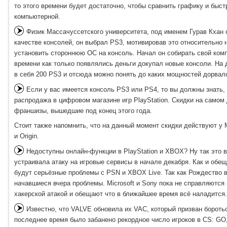
то этого времени будет достаточно, чтобы сравнить графику и быст
компьютерной.
Физик Массачуссетского университета, под именем Гурав Кхан
качестве консолей, он выбрал PS3, мотивировав это относительно 
установить стороннюю ОС на консоль. Начал он собирать свой комп
времени как только появлялись деньги докупал новые консоли. На
в себя 200 PS3 и отсюда можно понять до каких мощностей дорвал
Если у вас имеется консоль PS3 или PS4, то вы должны знать, 
распродажа в цифровом магазине игр PlayStation. Скидки на самом
франшизы, вышедшие под конец этого года.
Стоит также напомнить, что на данный момент скидки действуют у M
и Origin.
Недоступны онлайн-функции в PlayStation и XBOX? Ну так это в
устраивала атаку на игровые сервисы в начале декабря. Как и обещ
будут серьёзные проблемы с PSN и XBOX Live. Так как Рождество 
начавшиеся вчера проблемы. Microsoft и Sony пока не справляются
хакерской атакой и обещают что в ближайшее время всё наладится
Известно, что VALVE обновила их VAC, который призван боротьс
последнее время было забанено рекордное число игроков в CS: GO