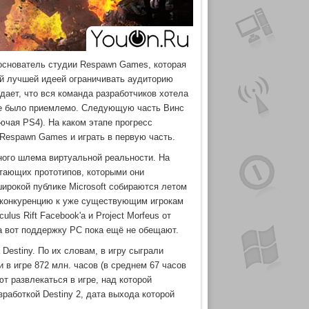
 основатель студии Respawn Games, которая
ой лучшей идеей ограничивать аудиторию
дает, что вся команда разработчиков хотела
о не было приемлемо. Следующую часть Винс
лючая PS4). На каком этапе прогресс
 Respawn Games и играть в первую часть.
нного шлема виртуальной реальности. На
отающих прототипов, которыми они
ирокой публике Microsoft собираются летом
 конкуренцию к уже существующим игрокам
us Rift Facebook'а и Project Morfeus от
а вот поддержку PC пока ещё не обещают.
Destiny. По их словам, в игру сыграли
 в игре 872 млн. часов (в среднем 67 часов
т развлекаться в игре, над которой
зработкой Destiny 2, дата выхода которой