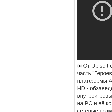
От Ubisoft
часть "Герое
платформы And
HD - обзавед
внутреигровы
на PC и её к
сетевые возм