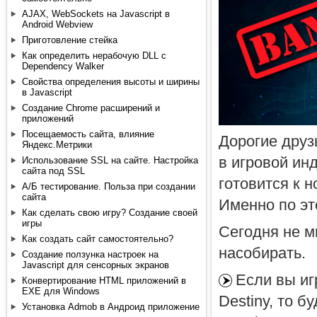
AJAX, WebSockets на Javascript в
Android Webview
Приготовление стейка
Как определить нерабочую DLL с
Dependency Walker
Свойства определения высоты и ширины
в Javascript
Создание Chrome расширений и
приложений
Посещаемость сайта, влияние
Дорогие друз
Яндекс.Метрики
в игровой инд
Использование SSL на сайте. Настройка
сайта под SSL
готовится к н
А/Б тестирование. Польза при создании
сайта
Именно по эт
Как сделать свою игру? Создание своей
игры
Сегодня не м
Как создать сайт самостоятельно?
насобирать.
Создание ползунка настроек на
Javascript для сенсорных экранов
Если вы иг
Конвертирование HTML приложений в
EXE для Windows
Destiny, то б
Установка Admob в Андроид приложение