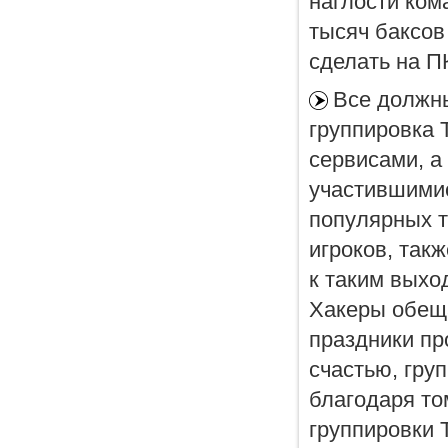
наглости ком
тысяч баксов
сделать на ПК
Все должны
группировка 
сервисами, а
участившимис
популярных т
игроков, так
к таким выхо
Хакеры обеща
праздники пр
счастью, гру
благодаря то
группировки T