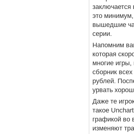
заключается в
это минимум, 
вышедшие ча
серии.
Напомним вам
которая скор
многие игры, 
сборник всех
рублей. Посп
урвать хорош
Даже те игрок
такое Unchar
графикой во 
изменяют тра