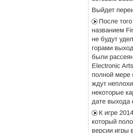
Выйдет переи
После того
названием Fi
не будут удел
горами выход 
были рассея
Electronic Ar
полной мере 
ждут неплохи
некоторые кар
дате выхода 
К игре 2014
который поло
версии игры в