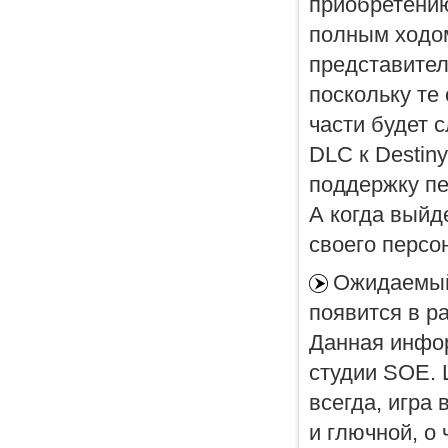
приобретению
полным ходом
представител
поскольку те
части будет с
DLC к Destin
поддержку пе
А когда выйд
своего персо
Ожидаемый
появится в р
Данная инфор
студии SOE. 
всегда, игра
и глючной, о