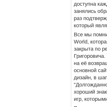
доступна каж
занялись обр
раз подтверж
который явля
Все мы помни
World, котор
закрыта по р
Григоровича.
на её возвра
основной сай
дизайн, в ша
"Долгожданно
хороший знак
игр, которым