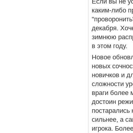
Если вы не у
каким-либо п
"проворонить
декабря. Хоч
зимнюю распр
в этом году.
Новое обновле
новых сочнос
новичков и д
сложности ур
враги более 
достоин режи
постарались 
сильнее, а с
игрока. Боле