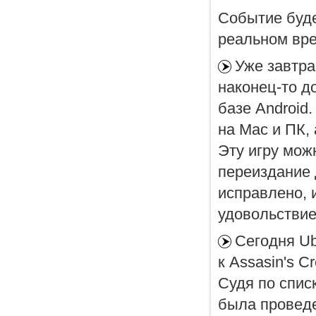
Событие буде
реальном вре
Уже завтра
наконец-то д
базе Android
на Mac и ПК,
Эту игру мож
переиздание 
исправлено, 
удовольствие
Сегодня Ub
к Assasin's C
Судя по спис
была проведе