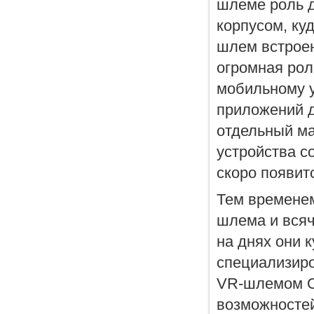
шлеме роль д
корпусом, ку
шлем встроен
огромная рол
мобильному у
приложений д
отдельный м
устройства с
скоро появит
Тем временем
шлема и всяч
на днях они 
специализиро
VR-шлемом Oc
возможностей