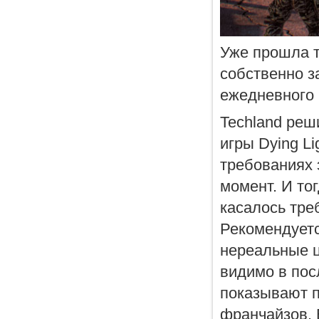
Уже прошла т
собственно з
ежедневного 
Techland реш
игры Dying Li
требованиях 
момент. И то
касалось тре
Рекомендуется
нереальные ц
видимо в пос
показывают 
франчайзов. 