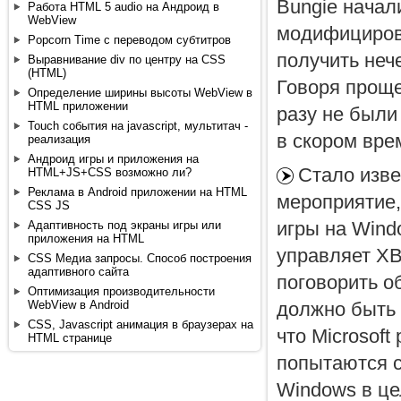
Bungie начали
Работа HTML 5 audio на Андроид в
WebView
модифицирова
Popcorn Time с переводом субтитров
получить неч
Выравнивание div по центру на CSS
(HTML)
Говоря проще
Определение ширины высоты WebView в
HTML приложении
разу не были 
Touch события на javascript, мультитач -
в скором вре
реализация
Андроид игры и приложения на
Стало изве
HTML+JS+CSS возможно ли?
Реклама в Android приложении на HTML
мероприятие,
CSS JS
игры на Wind
Адаптивность под экраны игры или
приложения на HTML
управляет X
CSS Медиа запросы. Способ построения
адаптивного сайта
поговорить об
Оптимизация производительности
должно быть 
WebView в Android
CSS, Javascript анимация в браузерах на
что Microsoft
HTML странице
попытаются с
Windows в це