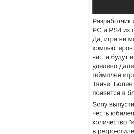
Разработчик 
PC и PS4 их п
Да, игра не 
компьютеров 
части будут 
уделено дале
геймплея игр
Твиче. Более
появится в б
Sony выпусти
честь юбилея
количество "
в ретро-стил