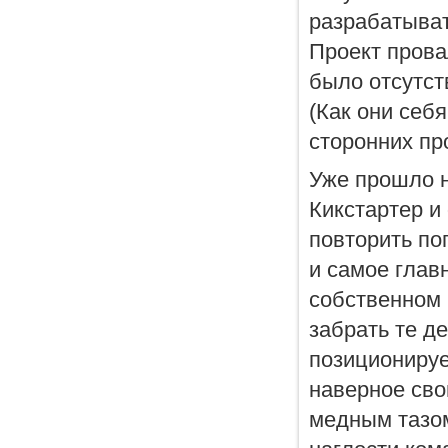
разрабатыват
Проект прова
было отсутст
(Как они себ
сторонних про
Уже прошло н
Кикстартер и
повторить поп
и самое главн
собственном 
забрать те де
позиционируе
наверное сво
медным тазом