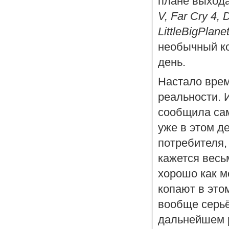
плане выхода
V, Far Cry 4, 
LittleBigPlan
необычный ко
день.
Настало врем
реальности. 
сообщила сам
уже в этом д
потребителя,
кажется весьм
хорошо как м
копают в это
вообще серьё
дальнейшем р