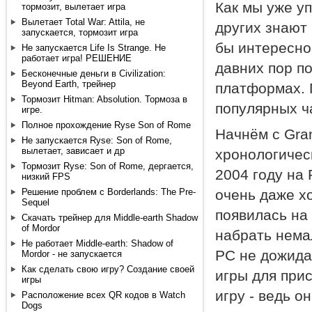
Как мы уже уп
тормозит, вылетает игра
Вылетает Total War: Attila, не
других знают 
запускается, тормозит игра
бы интересно 
Не запускается Life Is Strange. Не
работает игра! РЕШЕНИЕ
давних пор п
Бесконечные деньги в Civilization:
Beyond Earth, трейнер
платформах. 
Тормозит Hitman: Absolution. Тормоза в
популярных ча
игре.
Полное прохождение Ryse Son of Rome
Начнём с Gran
Не запускается Ryse: Son of Rome,
вылетает, зависает и др
хронологическ
Тормозит Ryse: Son of Rome, дергается,
2004 году на 
низкий FPS
Решение проблем с Borderlands: The Pre-
очень даже х
Sequel
появилась на 
Скачать трейнер для Middle-earth Shadow
of Mordor
набрать нема
Не работает Middle-earth: Shadow of
PC не дожида
Mordor - не запускается
Как сделать свою игру? Создание своей
игры для при
игры
игру - ведь о
Расположение всех QR кодов в Watch
Dogs