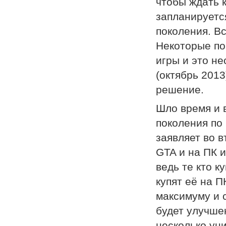
чтобы ждать к
запланируется
поколения. Вс
Некоторые пок
игры и это не
(октябрь 201
решение.
Шло время и 
поколения по
заявляет во в
GTA и на ПК и
ведь те кто к
купят её на П
максимуму и с
будет улучше
несколько ун