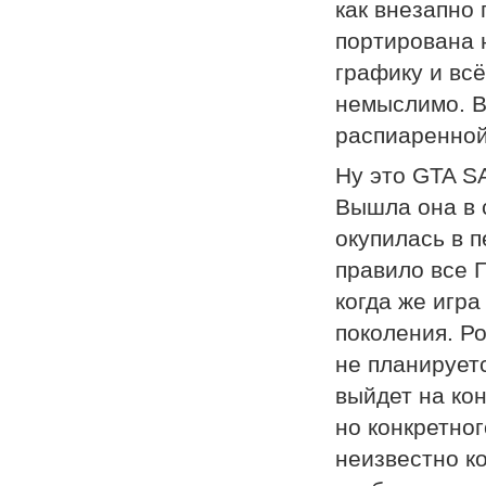
как внезапно
портирована 
графику и всё
немыслимо. В
распиаренной 
Ну это GTA S
Вышла она в с
окупилась в п
правило все Г
когда же игра
поколения. Ро
не планирует
выйдет на кон
но конкретног
неизвестно к