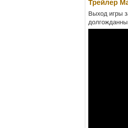
Трейлер Ma
Выход игры з
долгожданны