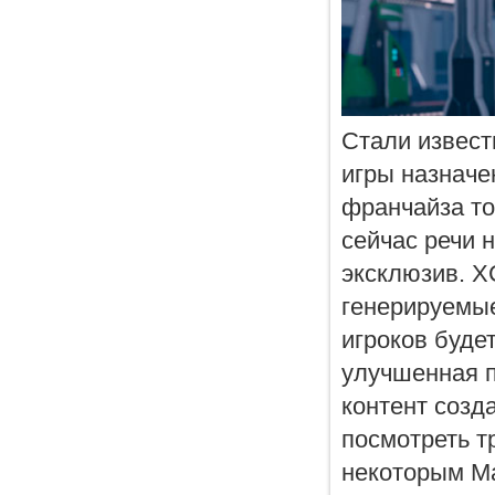
Стали извест
игры назначен
франчайза то
сейчас речи н
эксклюзив. X
генерируемые
игроков будет
улучшенная п
контент созд
посмотреть т
некоторым Ma