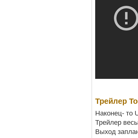
Трейлер To
Наконец- то U
Трейлер весь
Выход заплан