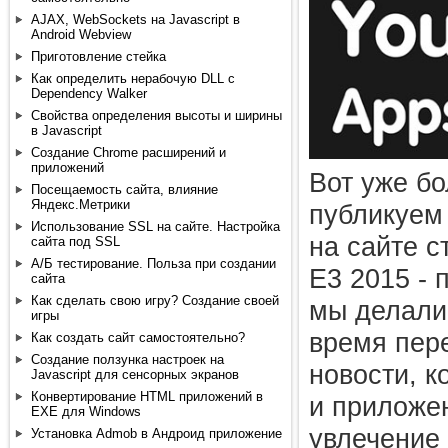
AJAX, WebSockets на Javascript в
Android Webview
Приготовление стейка
Как определить нерабочую DLL с
Dependency Walker
Свойства определения высоты и ширины
в Javascript
Создание Chrome расширений и
приложений
Вот уже бо
Посещаемость сайта, влияние
Яндекс.Метрики
публикуем
Использование SSL на сайте. Настройка
на сайте с
сайта под SSL
А/Б тестирование. Польза при создании
E3 2015 - 
сайта
Как сделать свою игру? Создание своей
мы делали 
игры
время пере
Как создать сайт самостоятельно?
Создание ползунка настроек на
новости, к
Javascript для сенсорных экранов
Конвертирование HTML приложений в
и приложе
EXE для Windows
увлечение
Установка Admob в Андроид приложение