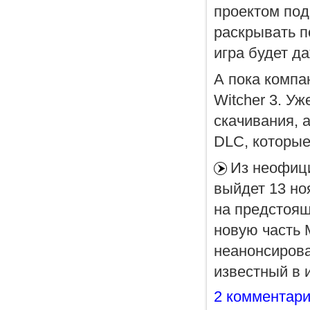
проектом по
раскрывать п
игра будет д
А пока компа
Witcher 3. У
скачивания, 
DLC, которые
Из неофици
выйдет 13 но
на предстоящ
новую часть M
неанонсирова
известный в 
2 комментар