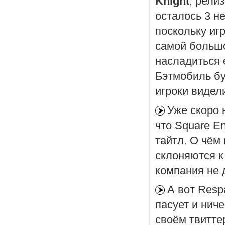
Knight
, рели
осталось 3 н
поскольку иг
самой большо
насладиться 
Бэтмобиль бу
игроки видел
Уже скоро 
что Square En
тайтл. О чём 
склоняются к 
компания не 
А вот Resp
пасует и нич
своём твитте