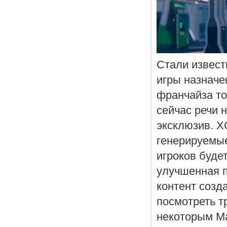
Стали извест
игры назначен
франчайза то
сейчас речи н
эксклюзив. X
генерируемые
игроков будет
улучшенная п
контент созд
посмотреть т
некоторым Ma