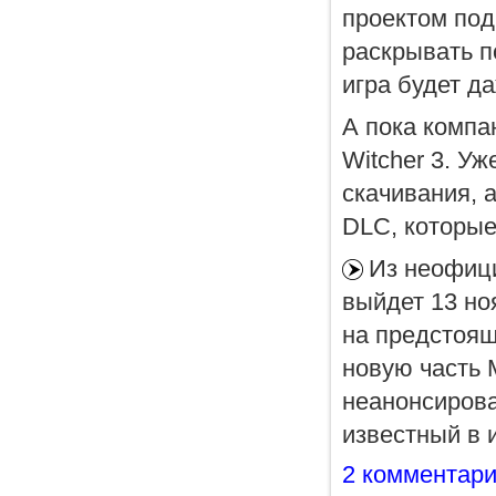
проектом по
раскрывать п
игра будет д
А пока компа
Witcher 3. У
скачивания, 
DLC, которые
Из неофици
выйдет 13 но
на предстоящ
новую часть M
неанонсирова
известный в 
2 комментар