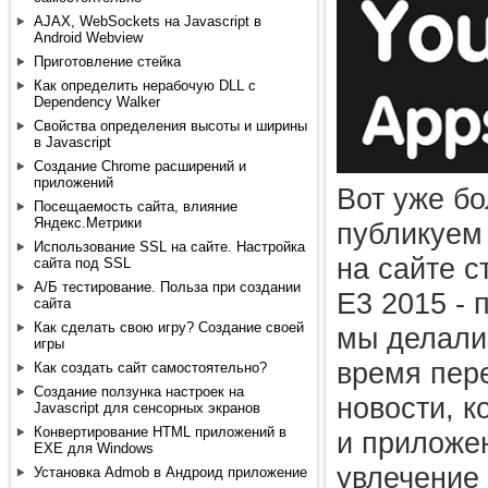
AJAX, WebSockets на Javascript в
Android Webview
Приготовление стейка
Как определить нерабочую DLL с
Dependency Walker
Свойства определения высоты и ширины
в Javascript
Создание Chrome расширений и
приложений
Вот уже бо
Посещаемость сайта, влияние
Яндекс.Метрики
публикуем
Использование SSL на сайте. Настройка
на сайте с
сайта под SSL
А/Б тестирование. Польза при создании
E3 2015 - 
сайта
Как сделать свою игру? Создание своей
мы делали 
игры
время пере
Как создать сайт самостоятельно?
Создание ползунка настроек на
новости, к
Javascript для сенсорных экранов
Конвертирование HTML приложений в
и приложе
EXE для Windows
увлечение
Установка Admob в Андроид приложение