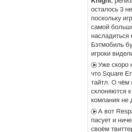
Knight
, рели
осталось 3 н
поскольку иг
самой большо
насладиться 
Бэтмобиль бу
игроки видел
Уже скоро 
что Square En
тайтл. О чём 
склоняются к 
компания не 
А вот Resp
пасует и нич
своём твитте