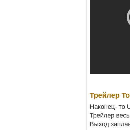
Трейлер To
Наконец- то U
Трейлер весь
Выход заплан