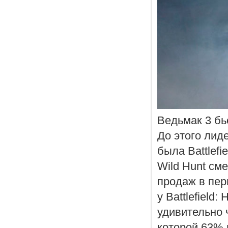
Ведьмак 3 бь
До этого лид
была Battlefi
Wild Hunt см
продаж в пер
у Battlefield
удивительно 
которой 63% 