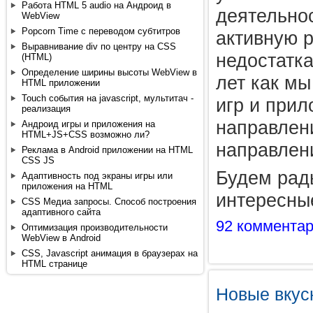
Работа HTML 5 audio на Андроид в
деятельнос
WebView
Popcorn Time с переводом субтитров
активную р
Выравнивание div по центру на CSS
недостатк
(HTML)
Определение ширины высоты WebView в
лет как м
HTML приложении
Touch события на javascript, мультитач -
игр и прил
реализация
направлен
Андроид игры и приложения на
HTML+JS+CSS возможно ли?
направлен
Реклама в Android приложении на HTML
CSS JS
Будем рад
Адаптивность под экраны игры или
приложения на HTML
интересны
CSS Медиа запросы. Способ построения
адаптивного сайта
92 коммента
Оптимизация производительности
WebView в Android
CSS, Javascript анимация в браузерах на
HTML странице
Новые вкус