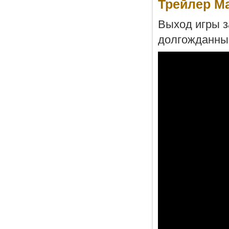
Трейлер Ma
Выход игры з
долгожданны