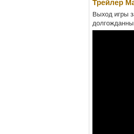
Трейлер Ma
Выход игры з
долгожданны