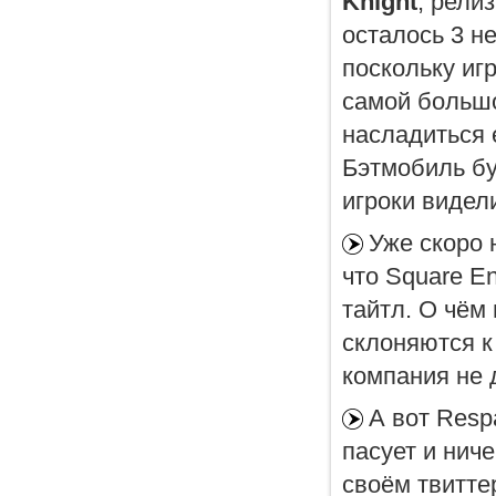
Knight
, рели
осталось 3 н
поскольку иг
самой большо
насладиться 
Бэтмобиль бу
игроки видел
Уже скоро 
что Square En
тайтл. О чём 
склоняются к 
компания не 
А вот Resp
пасует и нич
своём твитте