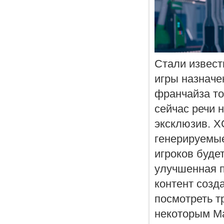
Стали извест
игры назначен
франчайза то
сейчас речи н
эксклюзив. X
генерируемые
игроков будет
улучшенная п
контент созд
посмотреть т
некоторым Ma