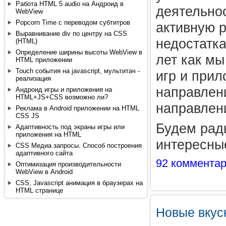
Работа HTML 5 audio на Андроид в
деятельнос
WebView
Popcorn Time с переводом субтитров
активную р
Выравнивание div по центру на CSS
недостатк
(HTML)
Определение ширины высоты WebView в
лет как м
HTML приложении
Touch события на javascript, мультитач -
игр и прил
реализация
направлен
Андроид игры и приложения на
HTML+JS+CSS возможно ли?
направлен
Реклама в Android приложении на HTML
CSS JS
Будем рад
Адаптивность под экраны игры или
приложения на HTML
интересны
CSS Медиа запросы. Способ построения
адаптивного сайта
92 коммента
Оптимизация производительности
WebView в Android
CSS, Javascript анимация в браузерах на
HTML странице
Новые вкус