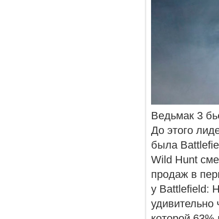
Ведьмак 3 бь
До этого лид
была Battlefi
Wild Hunt см
продаж в пер
у Battlefield
удивительно 
которой 63% 