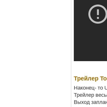
Трейлер To
Наконец- то U
Трейлер весь
Выход заплан