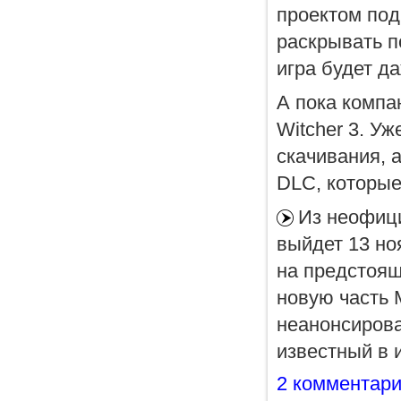
проектом по
раскрывать п
игра будет д
А пока компа
Witcher 3. У
скачивания, 
DLC, которые
Из неофици
выйдет 13 но
на предстоящ
новую часть M
неанонсирова
известный в 
2 комментар